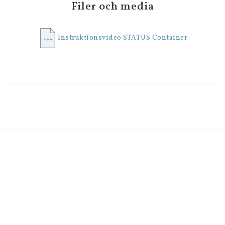
• matrester, såser, soppor

Filer och media
och mycket mer.

Instruktionsvideo STATUS Container
Tips:

Kött, fågel och fisk marineras på endast några minuter 
eftersom vakuumlagring tillåter marinaden att tränga 
in i maten snabbare.

För att använda denna behållare krävs en manuell 