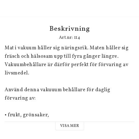
Beskrivning
Art.nr: 114
Mat i vakuum håller sig näringsrik. Maten håller sig 
fräsch och hälsosam upp till fyra gånger längre. 

Vakuumbehållare är därför perfekt för förvaring av 
livsmedel.

Använd denna vakuuum behållare för daglig 
förvaring av:

• frukt, grönsaker,

• bröd, salami, ost,

VISA MER
• sötsaker
