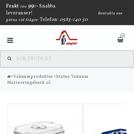
9
9:-
Frakt
Snabba
från
leveranser
!
Kontakta oss
Telefon:
0583-140 50
gärna vid frågor:
0
Toggle
navigation
Vakuumprodukter
Status Vakuum
Marineringsburk 2L